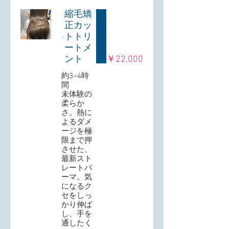
縮毛矯
正カッ
トトリ
ートメ
ント
￥22,000
約3~4時
間
未体験の
柔らか
さ。熱に
よるダメ
ージを極
限まで押
させた、
最新スト
レートパ
ーマ。気
になるク
セをしっ
かり伸ば
し、手を
通したく