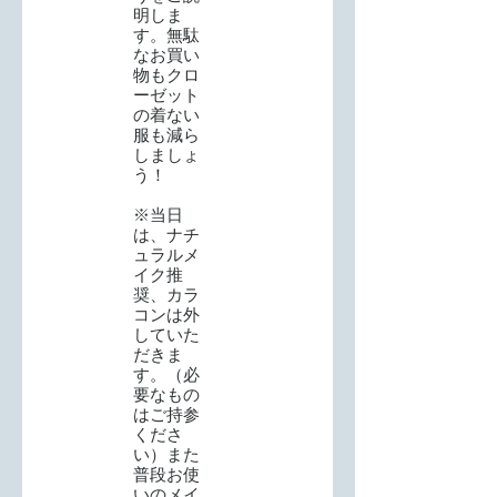
明しま
す。無駄
なお買い
物もクロ
ーゼット
の着ない
服も減ら
しましょ
う！
※当日
は、ナチ
ュラルメ
イク推
奨、カラ
コンは外
していた
だきま
す。（必
要なもの
はご持参
くださ
い）また
普段お使
いのメイ