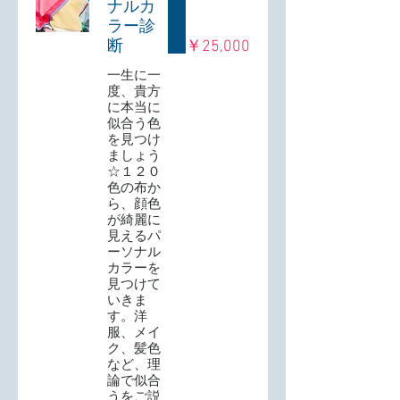
ナルカ
ラー診
断
￥25,000
一生に一
度、貴方
に本当に
似合う色
を見つけ
ましょう
☆１２０
色の布か
ら、顔色
が綺麗に
見えるパ
ーソナル
カラーを
見つけて
いきま
す。洋
服、メイ
ク、髪色
など、理
論で似合
うをご説