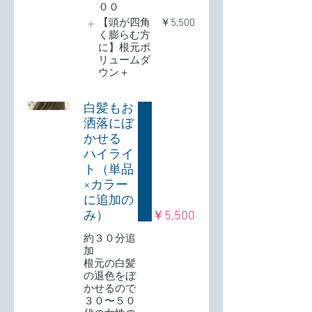
００
【頭が四角
￥5,500
く膨らむ方
に】根元ボ
リュームダ
ウン＋
白髪もお
洒落にぼ
かせる
ハイライ
ト（単品
×カラー
に追加の
み）
￥5,500
約３０分追
加
根元の白髪
の退色をぼ
かせるので
３０〜５０