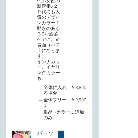
代の女性の
新定番♪２
０代にも人
気のデザイ
ンカラー！
動きのある
３Dお洒落
ヘアに。※
表面（ハチ
上になりま
す）
インナカラ
ー、イヤリ
ングカラー
も。
全体に入れ
￥8,800
る場合
全体ブリー
￥9,900
チ
単品 ×カラーに追加
のみ
パーソ