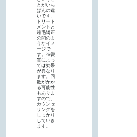
とがいち
ばんの違
いです。
トリート
メントと
縮毛矯正
の間のよ
うなイメ
ージで
す。※髪
質によっ
ては効果
が異なり
ます。回
数がかか
る可能性
もありま
すので、
カウンセ
リングを
しっかり
していき
ます。