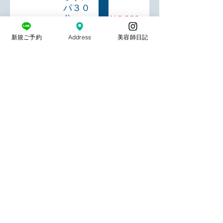
パ３０
分
￥9,900
約１時間
新規ご予約
Address
美容師日記
ドライ＆ブ
ロー込み
髪と頭皮、
どちらもケ
アします。
頭皮マッサ
ージで疲れ
や老廃物を
取り除きま
す。
自律神経や
ホルモンバ
ランスな
ど、女性な
らではのス
トレスを内
側からケ
ア。毛穴の
汚れを吸着
し、油分や